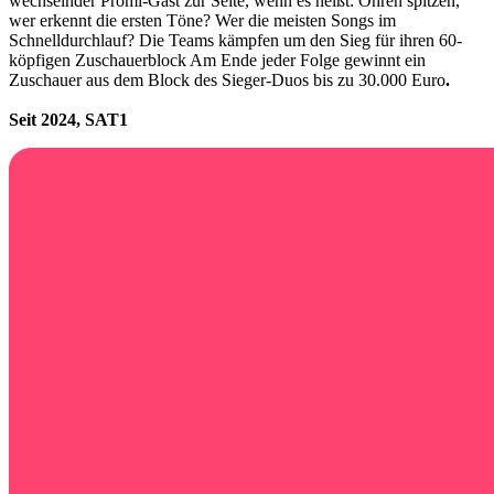
wechselnder Promi-Gast zur Seite, wenn es heißt: Ohren spitzen,
wer erkennt die ersten Töne? Wer die meisten Songs
im
Schnelldurchlauf
? D
ie Teams
kämpfen
um den Sieg für ihren 60-
köpfigen Zuschauerblock
Am Ende jeder Folge gewinnt ein
Zuschauer aus dem Block des Sieger-Duos bis zu
30.000 Euro
.
Seit 2024, SAT1